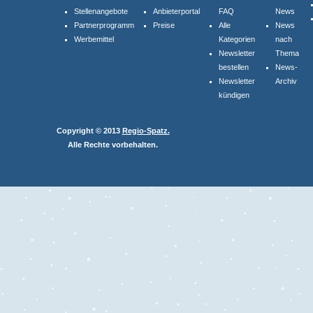
Stellenangebote
Anbieterportal
FAQ
News
Aktivieren Sie den Anzeigen-Agenten und erhalten Sie eine Email, wenn ein
Partnerprogramm
Preise
Alle
News
Angebot passend zu Ihrer Suche auf unserem Marktplatz eingestellt wird.
Werbemittel
Kategorien
nach
Newsletter
Thema
gratis ANZEIGEN-AGENTEN nutzen
bestellen
News-
Newsletter
Archiv
Jetzt selbst aktiv werden!
kündigen
NEUKUNDEN werben
Copyright © 2013
Regio-Spatz.
Werben Sie Dienstleistungs-Unternehmen in Ihrer Region als Neukunden und
Alle Rechte vorbehalten.
erhalten Sie attraktive Prämien.
zur Aktion NEUKUNDEN werben