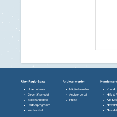
Über Regio-Spatz
Anbieter werden
Kundenserv
Unternehmen
Mitglied werden
Kontakt
Geschäftsmodell
Anbieterportal
Hilfe &
Stellenangebote
Preise
Alle Kat
Partnerprogramm
Newslet
Werbemittel
Newslet