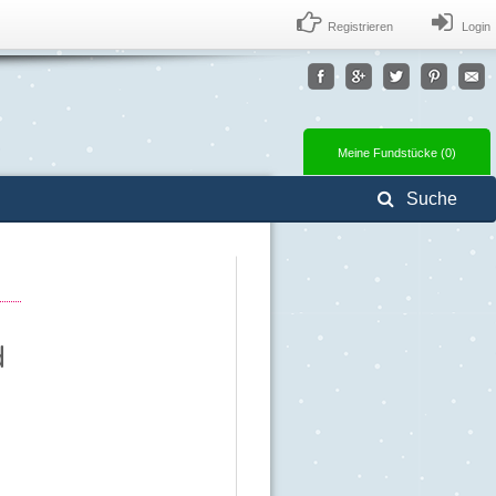
Registrieren
Login
Meine Fundstücke (
0
)
Suche
d