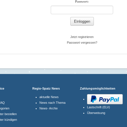
Passwort:
Jetzt registrieren
Passwort vergessen?
ice
Regio-Spatz News
Zahlungsmöglichkeiten
aktuelle News
 FAQ
News nach Thema
Lastschrift (ELV)
egorien
News- Archiv
Überweisung
ter bestellen
ter kündigen